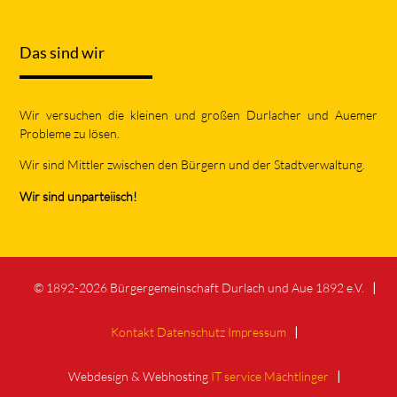
Das sind wir
Wir versuchen die kleinen und großen Durlacher und Auemer
Probleme zu lösen.
Wir sind Mittler zwischen den Bürgern und der Stadtverwaltung.
Wir sind unparteiisch!
© 1892-2026 Bürgergemeinschaft Durlach und Aue 1892 e.V.
Kontakt
Datenschutz
Impressum
Webdesign & Webhosting
IT service Mächtlinger