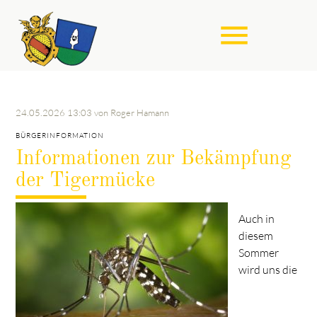
menu
Suchbegriffe
SUCHEN
24.05.2026 13:03
von Roger Hamann
BÜRGERINFORMATION
Informationen zur Bekämpfung
der Tigermücke
Auch in
diesem
Sommer
wird uns die