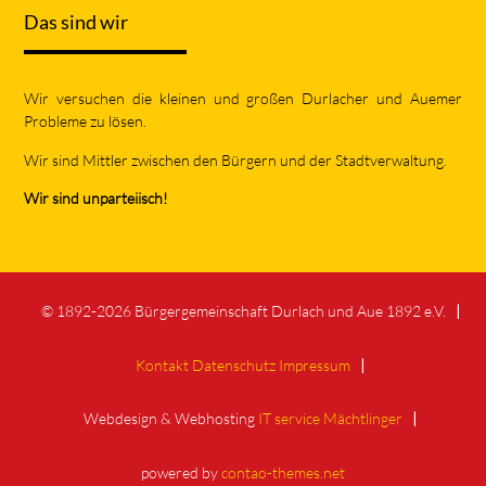
Das sind wir
Wir versuchen die kleinen und großen Durlacher und Auemer
Probleme zu lösen.
Wir sind Mittler zwischen den Bürgern und der Stadtverwaltung.
Wir sind unparteiisch!
© 1892-2026 Bürgergemeinschaft Durlach und Aue 1892 e.V.
Kontakt
Datenschutz
Impressum
Webdesign & Webhosting
IT service Mächtlinger
powered by
contao-themes.net