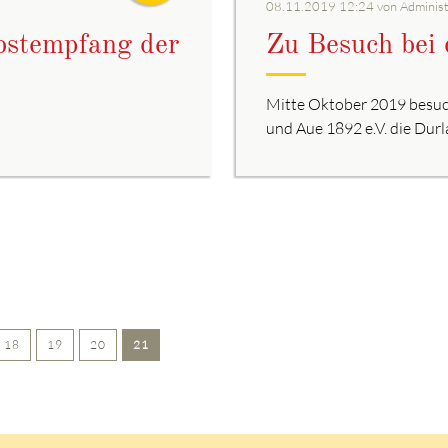
08.11.2019 12:24
von Administ
bstempfang der
Zu Besuch bei 
Mitte Oktober 2019 besuc
und Aue 1892 e.V. die Durla
18
19
20
21