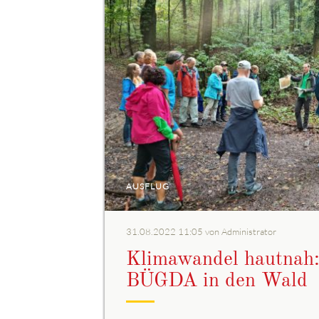
AUSFLUG
31.08.2022 11:05
von Administrator
Klimawandel hautnah:
BÜGDA in den Wald