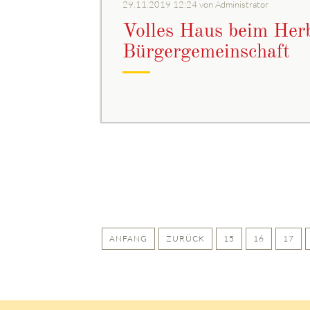
29.11.2019 12:24
von Administrator
Volles Haus beim Her
Bürgergemeinschaft
Seite 21 von 21
ANFANG
ZURÜCK
15
16
17