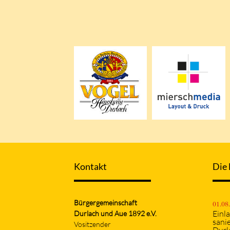
Kontakt
Die 
Bürgergemeinschaft
01.08
Einl
Durlach und Aue 1892 e.V.
sani
Vositzender