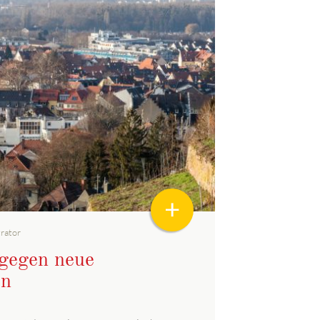
+
rator
 gegen neue
en